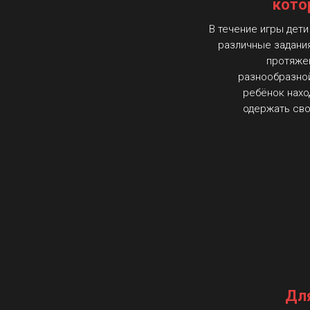
кото
В течение игры дет
различные задани
протяжен
разнообразной
ребёнок нахо
одержать сво
Для