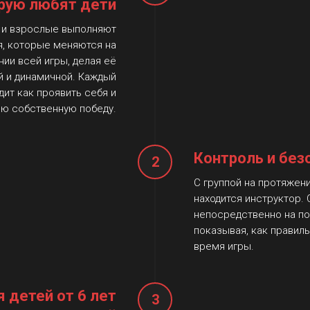
рую любят дети
и и взрослые выполняют
я, которые меняются на
ии всей игры, делая её
 и динамичной. Каждый
дит как проявить себя и
ю собственную победу.
Контроль и без
2
С группой на протяжен
находится инструктор. 
непосредственно на по
показывая, как правил
время игры.
 детей от 6 лет
3