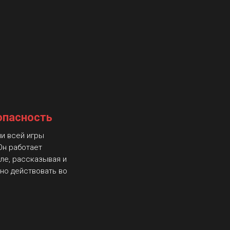
опасность
ии всей игры
Он работает
ле, рассказывая и
ьно действовать во