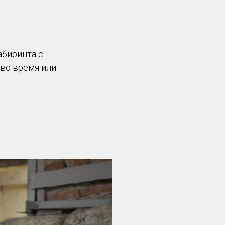
абиринта с
 во время или